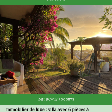
RECHERCHER
+ de critères
5KM
10KM
25KM
Critères supplémentaires
Piscine
Parking
Terrasse
Ref : BCVTE150001173
Immobilier de luxe : villa avec 6 pièces à