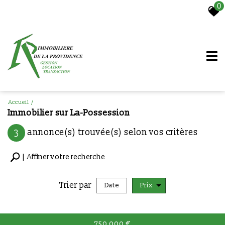
0
Accueil
Immobilier sur La-Possession
3
annonce(s) trouvée(s) selon vos critères
Affiner votre recherche
Trier par
Date
Prix
Vente
750 000
€