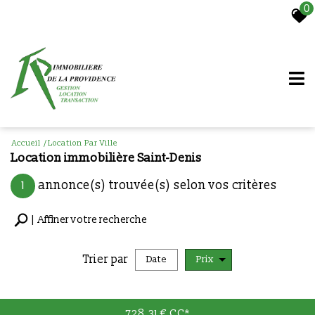
0
Accueil
Location Par Ville
Location immobilière Saint-Denis
1
annonce(s) trouvée(s) selon vos critères
Affiner votre recherche
Trier par
Date
Prix
Location
728,31 €
CC*