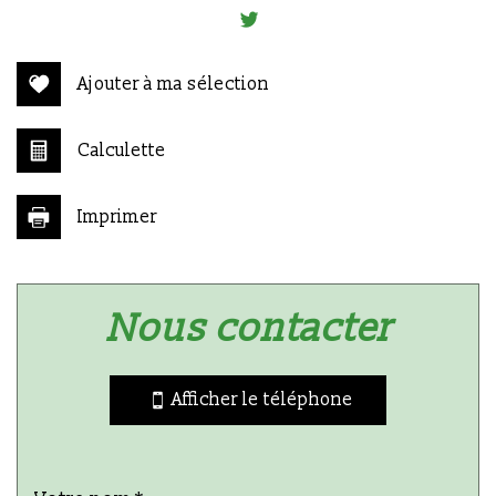
−
Ajouter à ma sélection
Calculette
Imprimer
Leaflet
|
©
Jawg
Maps
|
© OpenStreetMap
nous contacter
statistiques
Afficher le téléphone
Nombre d'habitants
54 720
Propriétaires (vs. locataires)
51,96 %
Taxe habitation
26,70 %