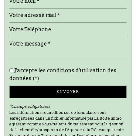
Taxe foncière
26,54 %
Habitants de moins de 25 ans
43,76 %
Habitants de 25 à 55 ans
40,52 %
Habitants de plus de 55 ans
15,71 %
Nombre d'enfants par famille
1,47
Familles sans enfant
26,59 %
Familles avec 1 ou 2 enfants
29,39 %
J'accepte les conditions d'utilisation des
Maisons
76,48 %
données (*)
Appartements
23,52 %
Familles avec 3 enfants
10,88 %
ENVOYER
*Champs obligatoires
Les informations recueillies sur ce formulaire sont
enregistrées dans un fichier informatisé par La Boite Immo
agissant comme Sous-traitant du traitement pour la gestion
de la clientèle/prospects de l'Agence / du Réseau qui reste
Responsable du Traitement de vos Données personnelles.